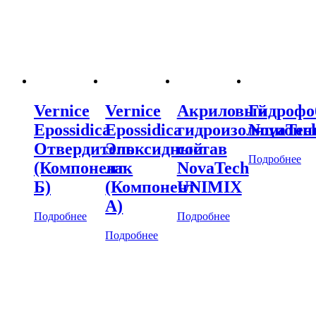
Vernice
Vernice
Акриловый
Гидрофо
Epossidica
Epossidica
гидроизоляцион
NovaTec
Отвердитель
Эпоксидный
состав
Подробнее
(Компонент
лак
NovaTech
Б)
(Компонент
UNIMIX
А)
Подробнее
Подробнее
Подробнее