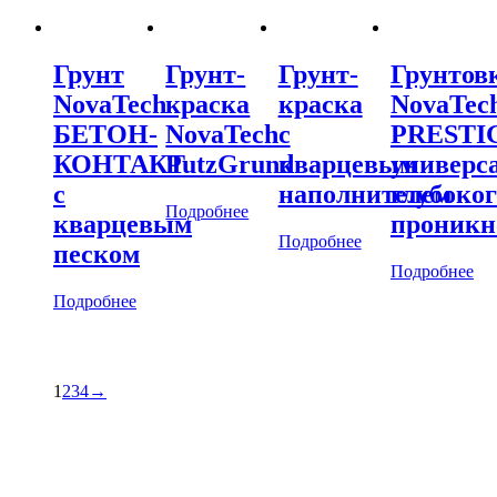
Грунт
Грунт-
Грунт-
Грунтов
NovaTech
краска
краска
NovaTec
БЕТОН-
NovaTech
с
PRESTI
КОНТАКТ
PutzGrund
кварцевым
универс
с
наполнителем
глубоког
Подробнее
кварцевым
проникн
Подробнее
песком
Подробнее
Подробнее
1
2
3
4
→