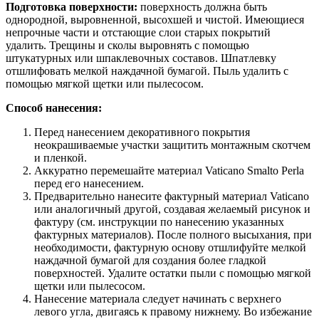
Подготовка поверхности:
поверхность должна быть
однородной, выровненной, высохшей и чистой. Имеющиеся
непрочные части и отстающие слои старых покрытий
удалить. Трещины и сколы выровнять с помощью
штукатурных или шпаклевочных составов. Шпатлевку
отшлифовать мелкой наждачной бумагой. Пыль удалить с
помощью мягкой щетки или пылесосом.
Способ нанесения:
Перед нанесением декоративного покрытия
неокрашиваемые участки защитить монтажным скотчем
и пленкой.
Аккуратно перемешайте материал Vaticano Smalto Perla
перед его нанесением.
Предварительно нанесите фактурный материал Vaticano
или аналогичный другой, создавая желаемый рисунок и
фактуру (см. инструкции по нанесению указанных
фактурных материалов). После полного высыхания, при
необходимости, фактурную основу отшлифуйте мелкой
наждачной бумагой для создания более гладкой
поверхностей. Удалите остатки пыли с помощью мягкой
щетки или пылесосом.
Нанесение материала следует начинать с верхнего
левого угла, двигаясь к правому нижнему. Во избежание